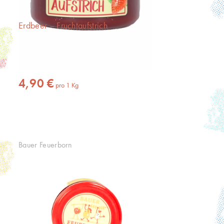
Erdbeer – Fruchtaufstrich
Inhalt
1 Kg
(4,90 € * / 1 Kg)
4,90 €
pro
1
Kg
Bauer Feuerborn