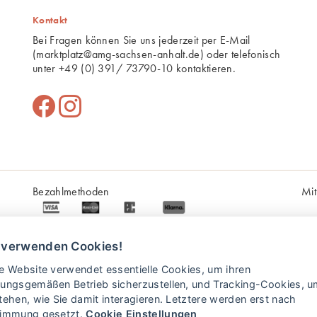
Kontakt
Bei Fragen können Sie uns jederzeit per E-Mail
(
marktplatz@amg-sachsen-anhalt.de
) oder telefonisch
unter
+49 (0) 391/ 73790-10
kontaktieren.
Bezahlmethoden
Mit
* Alle Preise in Euro (€) inkl. gesetzlicher Mehrwertsteuer,
zuzüglich Versandkosten
 verwenden Cookies!
e Website verwendet essentielle Cookies, um ihren
ungsgemäßen Betrieb sicherzustellen, und Tracking-Cookies, u
bH
Die
tehen, wie Sie damit interagieren. Letztere werden erst nach
La
timmung gesetzt.
Cookie Einstellungen