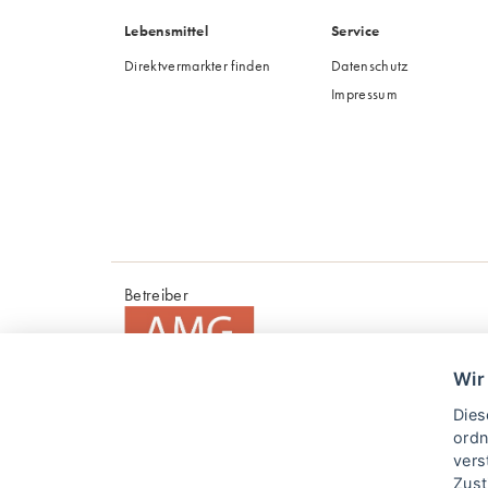
Lebensmittel
Service
Direktvermarkter finden
Datenschutz
Impressum
Betreiber
Wir
Dies
ordn
Agrarmarketinggesellschaft Sachsen-Anhalt m
vers
Breiter Weg 31
Zus