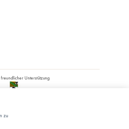
 freundlicher Unterstützung
m zu
ses Projekt wird aus Haushaltsmitteln des
ndes Sachsen-Anhalt gefördert.